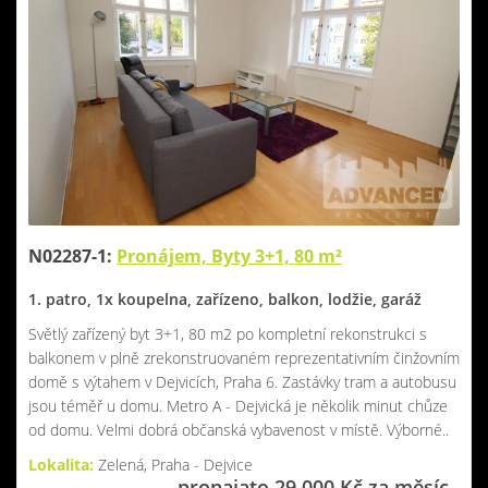
N02287-1:
Pronájem, Byty 3+1, 80 m²
1. patro, 1x koupelna, zařízeno, balkon, lodžie, garáž
Světlý zařízený byt 3+1, 80 m2 po kompletní rekonstrukci s
balkonem v plně zrekonstruovaném reprezentativním činžovním
domě s výtahem v Dejvicích, Praha 6. Zastávky tram a autobusu
jsou téměř u domu. Metro A - Dejvická je několik minut chůze
od domu. Velmi dobrá občanská vybavenost v místě. Výborné..
Lokalita:
Zelená, Praha - Dejvice
pronajato 29 000 Kč za měsíc