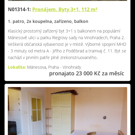
N01314-1:
Pronájem, Byty 3+1, 112 m²
1. patro, 2x koupelna, zařízeno, balkon
Klasický prostorný zařízený byt 3+1 s balkonem na populární
Mánesově ulici u parku Riegrovy sady na Vinohradech, Praha 2.
Veškerá občanská vybavenost je v místě. Výborné spojení MHD
- 3 minuty od metra A - Jiřího z Poděbrad a tramvaj č. 11. Byt se
nachází v prvním patře plně zrekonstruovaného..
Lokalita:
Mánesova, Praha - Vinohrady
pronajato 23 000 Kč za měsíc