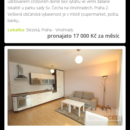
udržovaném činžovním domě bez výtahu ve velmi žádané
lokalitě u parku sady Sv. Čecha na Vinohradech, Praha 2.
Veškerá občanská vybavenost je v místě (supermarket, pošta,
banky,..
Lokalita:
Slezská, Praha - Vinohrady
pronajato 17 000 Kč za měsíc