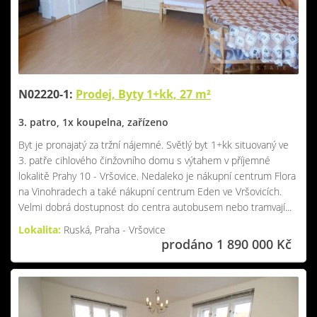
N02220-1:
Prodej, Byty 1+kk, 27 m²
3. patro, 1x koupelna, zařízeno
Byt je pronajatý za tržní nájemné. Světlý byt 1+kk situovaný ve
3. patře cihlového činžovního domu s výtahem v příjemné
lokalitě Prahy 10 - Vršovice. Nedaleko je nákupní centrum Flora
na Vinohradech a také nákupní centrum Eden ve Vršovicích.
Velmi dobrá dostupnost do centra autobusem nebo tramvají...
Lokalita:
Ruská, Praha - Vršovice
prodáno 1 890 000 Kč