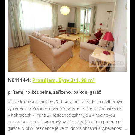
N01114-1:
Pronájem, Byty 3+1, 98 m²
přízemí, 1x koupelna, zařízeno, balkon, garáž
Velice klidný a slunný byt 3+1 se zimní zahradou a nádherným
výhledem na Prahu situovaný v žádané rezidenci Zvonařka na
Vinohradech - Praha 2. Rezidence zahrnuje 24 hodinovou
recepci a ostrahu, kamerový systém, krytý bazén a podzemní
garáže. V okolí rezidence je velmi dobrá občanská vybavenost -..