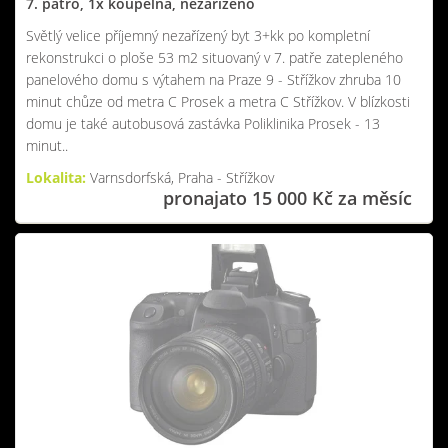
7. patro, 1x koupelna, nezařízeno
Světlý velice příjemný nezařízený byt 3+kk po kompletní
rekonstrukci o ploše 53 m2 situovaný v 7. patře zatepleného
panelového domu s výtahem na Praze 9 - Střížkov zhruba 10
minut chůze od metra C Prosek a metra C Střížkov. V blízkosti
domu je také autobusová zastávka Poliklinika Prosek - 13
minut..
Lokalita:
Varnsdorfská, Praha - Střížkov
pronajato 15 000 Kč za měsíc