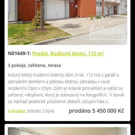
N01649-1:
Prodej, Rodinné domy, 112 m²
3 pokoje, zařízeno, terasa
Krásný klidný moderní rodinný dům 3+kk, 112 m2 s garáží a
zahradním domkem a pěknou klidnou zahradou v nové
rezidenční části v Chýni. Dům je krásně prosvětlen a nabízí se
zařízený, nábytkem, který je zobrazený na fotografiích.. V domě
se nachází praktické prosklené zádveří, vstupní hala s..
prodáno 5 450 000 Kč
Lokalita:
Střední, Chýně