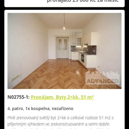
N02755-1:
Pronájem, Byty 2+kk, 51 m²
4. patro, 1x koupelna, nezařízeno
Plně zrenovovaný světlý byt 2+kk o celkové rozloze 51 m2 s
příjemným výhledem ve zrekonstruovaném a velmi dobře