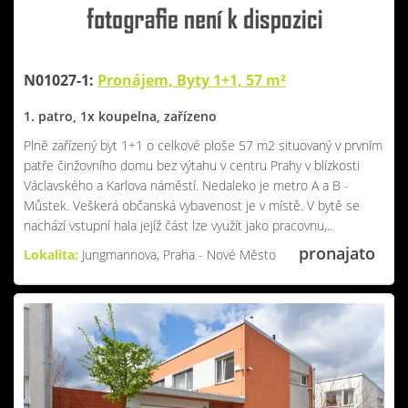
N01027-1:
Pronájem, Byty 1+1, 57 m²
1. patro, 1x koupelna, zařízeno
Plně zařízený byt 1+1 o celkové ploše 57 m2 situovaný v prvním
patře činžovního domu bez výtahu v centru Prahy v blízkosti
Václavského a Karlova náměstí. Nedaleko je metro A a B -
Můstek. Veškerá občanská vybavenost je v místě. V bytě se
nachází vstupní hala jejíž část lze využít jako pracovnu,..
pronajato
Lokalita:
Jungmannova, Praha - Nové Město