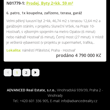
N01779-1:
Prodej, Byty 2+kk, 59 m²
6. patro, 1x koupelna, zařízeno, terasa, garáž
Velmi pěkný luxusní byt 2+kk, 46,74 m2 s terasou 12,64 m2 a
garážovým stáním, v projektu Sluneční Vršek, na Praze 10-
Hostivaři, s výborným spojením na metro Opatov (6 minut)
nebo nádraží Hostivař (6 minut), Černý most (27 minut). V místě
je veškerá vybavenost (v projektu je supermarket, trafika,..
Lokalita:
náměstí Přátelství, Praha - Hostivař
prodáno 4 790 000 Kč
1
2
ADVANCED Real Estate, s.r.o.
, Vinohradská 939/39, Praha 2 -
Vinohrady
Tel.:
+420 601 336 905
, E-mail:
info@advancedreality.cz