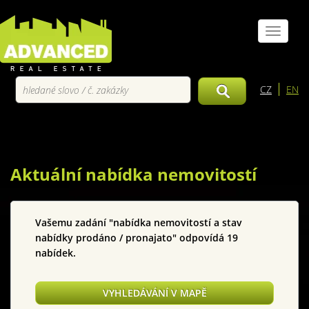
Toggle
navigat
CZ
EN
Aktuální nabídka nemovitostí
Vašemu zadání "nabídka nemovitostí a stav
nabídky prodáno / pronajato" odpovídá 19
nabídek.
VYHLEDÁVÁNÍ V MAPĚ