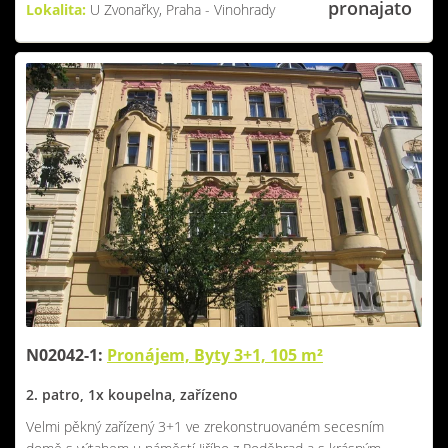
pronajato
Lokalita:
U Zvonařky, Praha - Vinohrady
N02042-1:
Pronájem, Byty 3+1, 105 m²
2. patro, 1x koupelna, zařízeno
Velmi pěkný zařízený 3+1 ve zrekonstruovaném secesním