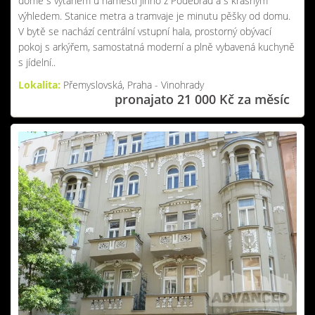
domě s výtahem u náměstí Jiřího z Poděbrad a s krásným
výhledem. Stanice metra a tramvaje je minutu pěšky od domu.
V bytě se nachází centrální vstupní hala, prostorný obývací
pokoj s arkýřem, samostatná moderní a plně vybavená kuchyně
s jídelní..
Lokalita:
Přemyslovská, Praha - Vinohrady
pronajato 21 000 Kč za měsíc